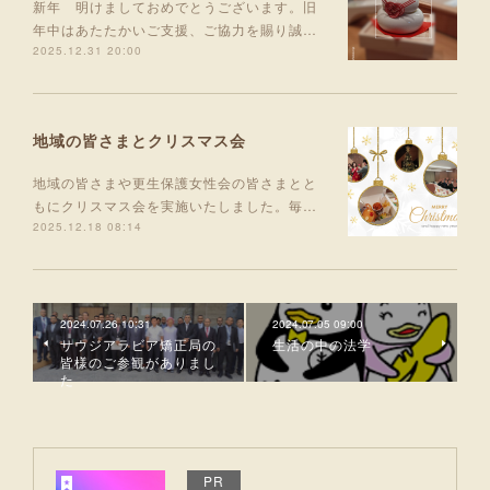
新年 明けましておめでとうございます。旧
年中はあたたかいご支援、ご協力を賜り誠…
2025.12.31 20:00
地域の皆さまとクリスマス会
地域の皆さまや更生保護女性会の皆さまとと
もにクリスマス会を実施いたしました。毎…
2025.12.18 08:14
2024.07.26 10:31
2024.07.05 09:00
サウジアラビア矯正局の
生活の中の法学
皆様のご参観がありまし
た
PR