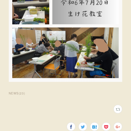
NEWS
(
23
)