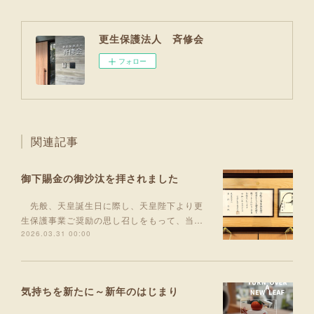
更生保護法人 斉修会
フォロー
関連記事
御下賜金の御沙汰を拝されました
先般、天皇誕生日に際し、天皇陛下より更
生保護事業ご奨励の思し召しをもって、当…
2026.03.31 00:00
気持ちを新たに～新年のはじまり