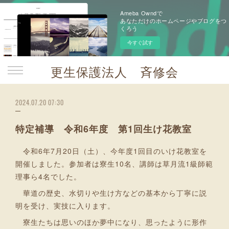
Ameba Owndで
あなただけのホームページやブログをつ
くろう
今すぐ試す
更生保護法人 斉修会
2024.07.20 07:30
特定補導 令和6年度 第1回生け花教室
令和6年7月20日（土）、今年度1回目のいけ花教室を
開催しました。参加者は寮生10名、講師は草月流1級師範
理事ら4名でした。
華道の歴史、水切りや生け方などの基本から丁寧に説
明を受け、実技に入ります。
寮生たちは思いのほか夢中になり、思ったように形作