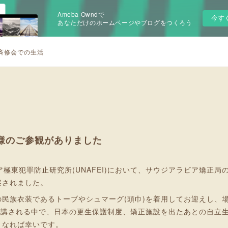
Ameba Owndで
今す
あなただけのホームページやブログをつくろう
斉修会での生活
様のご参観がありました
ジア極東犯罪防止研究所(UNAFEI)において、サウジアラビア矯正
察されました。
民族衣装であるトーブやシュマーグ(頭巾)を着用してお迎えし、
を受講される中で、日本の更生保護制度、矯正施設を出たあとの自立
となれば幸いです。