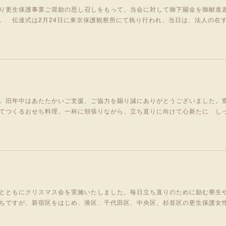
り更生保護事業ご奨励の思し召しをもって、当会に対して御下賜金を御献進
。 伝達式は2月24日に東京保護観察所にて執り行われ、当日は、法人の在
。旧年中はあたたかいご支援、ご協力を賜り誠にありがとうございました。
てつくるおせち料理。一杯に頬張りながら、立ち直りに向けて心新たに し
とともにクリスマス会を実施いたしました。毎日立ち直りのために励む寮生
ちですが、新宿区をはじめ、港区、千代田区、中央区、杉並区の更生保護女