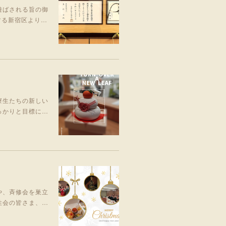
遊ばされる旨の御
する新宿区より…
寮生たちの新しい
っかりと目標に…
や、斉修会を巣立
性会の皆さま、…