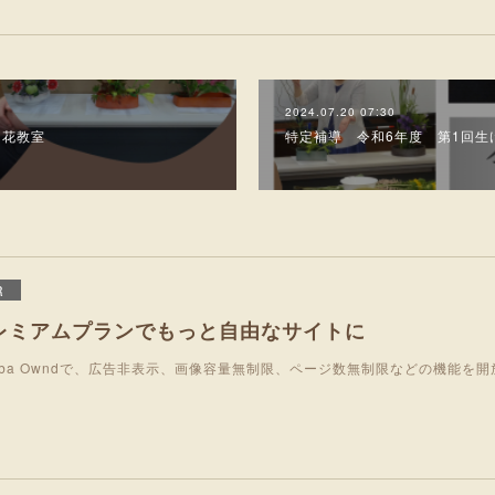
2024.07.20 07:30
け花教室
特定補導 令和6年度 第1回生
R
レミアムプランでもっと自由なサイトに
eba Owndで、広告非表示、画像容量無制限、ページ数無制限などの機能を