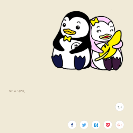
NEWS
(
23
)