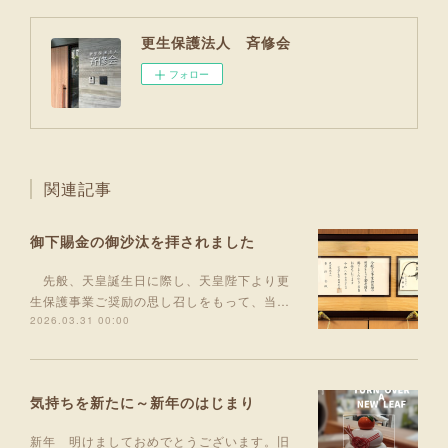
更生保護法人 斉修会
フォロー
関連記事
御下賜金の御沙汰を拝されました
先般、天皇誕生日に際し、天皇陛下より更
生保護事業ご奨励の思し召しをもって、当…
2026.03.31 00:00
気持ちを新たに～新年のはじまり
新年 明けましておめでとうございます。旧