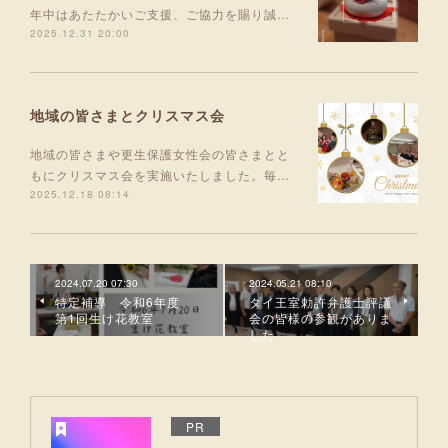
年中はあたたかいご支援、ご協力を賜り誠…
2025.12.31 20:00
地域の皆さまとクリスマス会
地域の皆さまや更生保護女性会の皆さまとと
もにクリスマス会を実施いたしました。毎…
2025.12.18 08:14
2024.07.20 07:30
2024.05.21 08:10
特定補導 令和6年度
タイ王室勅許弁護士評議
第1回生け花教室
会の皆様の参観がありま
した
PR