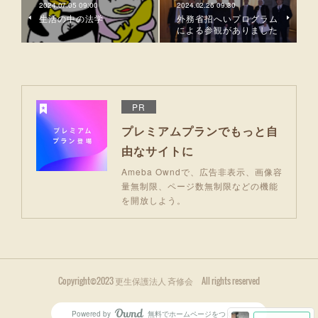
2024.07.05 09:00
2024.02.26 09:30
生活の中の法学
外務省招へいプログラム
による参観がありました
PR
プレミアムプランでもっと自
由なサイトに
Ameba Owndで、広告非表示、画像容
量無制限、ページ数無制限などの機能
を開放しよう。
Copyright©2023 更生保護法人 斉修会 All rights reserved
Powered by
無料でホームページをつくろう