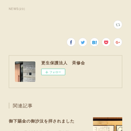
NEWS
(
23
)
更生保護法人 斉修会
フォロー
関連記事
御下賜金の御沙汰を拝されました