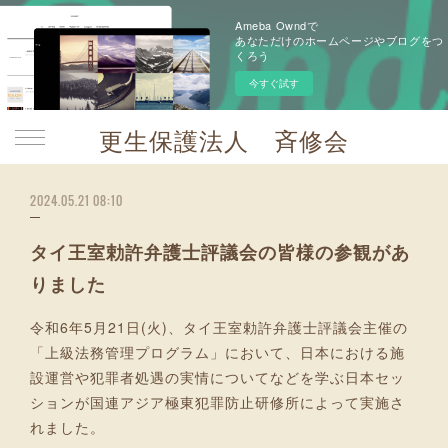
Ameba Owndで
あなただけのホームページやブログをつ
くろう
今すぐ試す
更生保護法人 斉修会
2024.05.21 08:10
タイ王室勅許弁護士評議会の皆様の参観があ
りました
令和6年5月21日(火)、タイ王室勅許弁護士評議会主催の
「上級法務管理プログラム」において、日本における施
設運営や犯罪者処遇の実情についてなどを学ぶ日本セッ
ションが国連アジア極東犯罪防止研修所によって実施さ
れました。