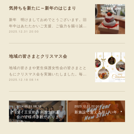
気持ちを新たに～新年のはじまり
新年 明けましておめでとうございます。旧
年中はあたたかいご支援、ご協力を賜り誠…
2025.12.31 20:00
地域の皆さまとクリスマス会
地域の皆さまや更生保護女性会の皆さまとと
もにクリスマス会を実施いたしました。毎…
2025.12.18 08:14
2024.05.21 08:10
2023.12.31 22:00
タイ王室勅許弁護士評議
新施設で迎える新しい年
会の皆様の参観がありま
した