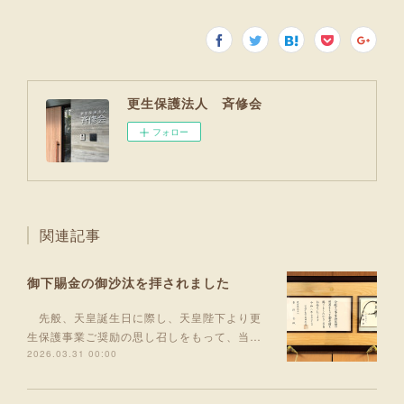
更生保護法人 斉修会
フォロー
関連記事
御下賜金の御沙汰を拝されました
先般、天皇誕生日に際し、天皇陛下より更
生保護事業ご奨励の思し召しをもって、当…
2026.03.31 00:00