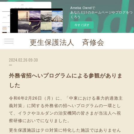
Ameba Owndで
あなただけのホームページやブログをつ
くろう
今すぐ試す
更生保護法人 斉修会
2024.02.26 09:30
外務省招へいプログラムによる参観がありま
した
令和6年2月26日（月）に、「中東における暴力的過激主
義対策」に関する外務省の招へいプログラムの一環とし
て、イラクやヨルダンの治安機関の皆さまが当法人へ視
察研修においでになりました。
更生保護施設はテロ対策に特化した施設ではありません