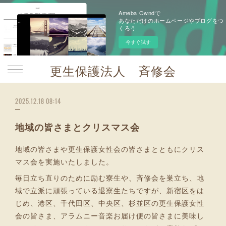
Ameba Owndで
あなただけのホームページやブログをつ
くろう
今すぐ試す
更生保護法人 斉修会
2025.12.18 08:14
地域の皆さまとクリスマス会
地域の皆さまや更生保護女性会の皆さまとともにクリス
マス会を実施いたしました。
毎日立ち直りのために励む寮生や、斉修会を巣立ち、地
域で立派に頑張っている退寮生たちですが、新宿区をは
じめ、港区、千代田区、中央区、杉並区の更生保護女性
会の皆さま、アラムニー音楽お届け便の皆さまに美味し