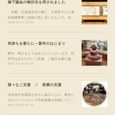
御下賜金の御沙汰を拝されました
先般、天皇誕生日に際し、天皇陛下より更
生保護事業ご奨励の思し召しをもって、当…
2026.03.31 00:00
気持ちを新たに～新年のはじまり
新年 明けましておめでとうございます。旧
年中はあたたかいご支援、ご協力を賜り誠…
2025.12.31 20:00
様々なご支援 ／ 医療の支援
済生会中央病院さまのご協力により、寮生た
ちのインフルエンザ予防接種を実施してい…
2025.12.05 00:00