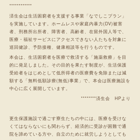
************
済生会は生活困窮者を支援する事業「なでしこプラン」
を実施しています。ホームレスや家庭内暴力(DV)被害
者、刑務所出所者、障害者、高齢者、在留外国人等で、
医療・福祉サービスにアクセスできない人たちを対象に
巡回健診、予防接種、健康相談等を行うものです。
本会は、生活困窮者を医療で救済する「施薬救療」を目
的に発足しました。その目的を果たす制度が、生活保護
受給者をはじめとして低所得者の医療費を免除または減
額する「無料低額診療(無低)事業」で、本会は医療施設を
中心に広く展開しています。
********済生会 HPより
更生保護施設で過ごす寮生たちの中には、医療を受けな
くてはならないにも関わらず、経済的に受診が困難で通
院を諦めている方や、自立のために就労しようとしても