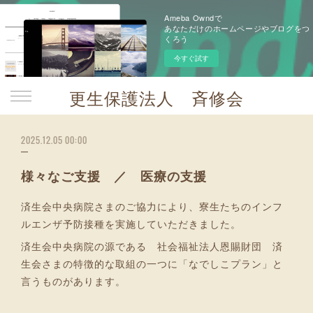
Ameba Owndで
あなただけのホームページやブログをつ
くろう
今すぐ試す
更生保護法人 斉修会
2025.12.05 00:00
様々なご支援 ／ 医療の支援
済生会中央病院さまのご協力により、寮生たちのインフ
ルエンザ予防接種を実施していただきました。
済生会中央病院の源である 社会福祉法人恩賜財団 済
生会さまの特徴的な取組の一つに「なでしこプラン」と
言うものがあります。