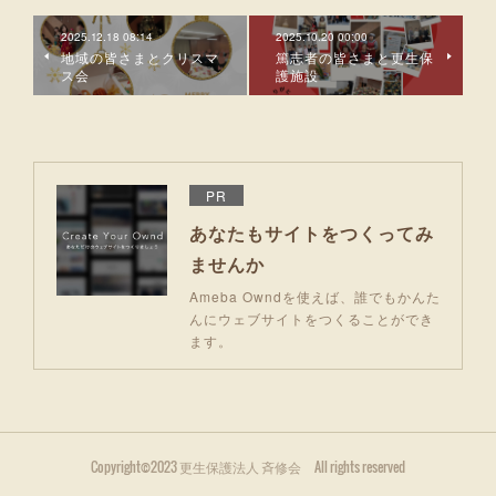
2025.12.18 08:14
2025.10.20 00:00
地域の皆さまとクリスマ
篤志者の皆さまと更生保
ス会
護施設
PR
あなたもサイトをつくってみ
ませんか
Ameba Owndを使えば、誰でもかんた
んにウェブサイトをつくることができ
ます。
Copyright©2023 更生保護法人 斉修会 All rights reserved