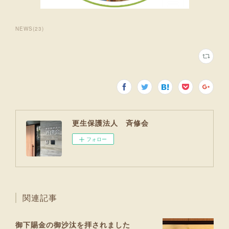
NEWS
(
23
)
更生保護法人 斉修会
フォロー
関連記事
御下賜金の御沙汰を拝されました