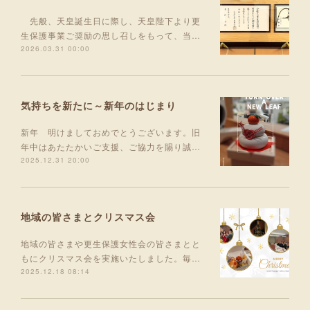
先般、天皇誕生日に際し、天皇陛下より更
生保護事業ご奨励の思し召しをもって、当…
2026.03.31 00:00
気持ちを新たに～新年のはじまり
新年 明けましておめでとうございます。旧
年中はあたたかいご支援、ご協力を賜り誠…
2025.12.31 20:00
地域の皆さまとクリスマス会
地域の皆さまや更生保護女性会の皆さまとと
もにクリスマス会を実施いたしました。毎…
2025.12.18 08:14