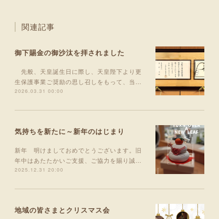
関連記事
御下賜金の御沙汰を拝されました
先般、天皇誕生日に際し、天皇陛下より更
生保護事業ご奨励の思し召しをもって、当…
2026.03.31 00:00
気持ちを新たに～新年のはじまり
新年 明けましておめでとうございます。旧
年中はあたたかいご支援、ご協力を賜り誠…
2025.12.31 20:00
地域の皆さまとクリスマス会