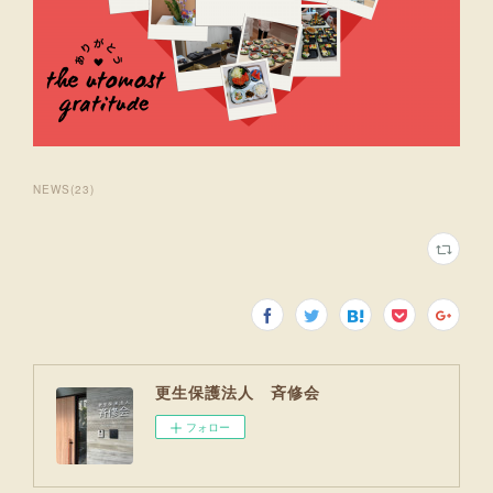
NEWS
(
23
)
更生保護法人 斉修会
フォロー