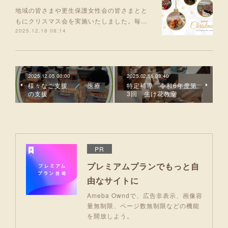
地域の皆さまや更生保護女性会の皆さまとと
もにクリスマス会を実施いたしました。毎…
2025.12.18 08:14
2025.12.05 00:00
2025.02.16 08:40
様々なご支援 ／ 医療
特定補導 令和6年度第
の支援
3回 生け花教室
PR
プレミアムプランでもっと自
由なサイトに
Ameba Owndで、広告非表示、画像容
量無制限、ページ数無制限などの機能
を開放しよう。