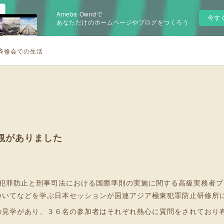
Ameba Owndで
今す
あなただけのホームページやブログをつくろう
斉修会での生活
観がありました
「犯罪防止と刑事司法における国際準則の実施に関する高級実務者
ついてなどを学ぶ日本セッションが国連アジア極東犯罪防止研修所
の見学があり、３６名の参加者はそれぞれ熱心に質問をされており