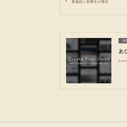
新施設に初寮生が帰住
P
あ
Am