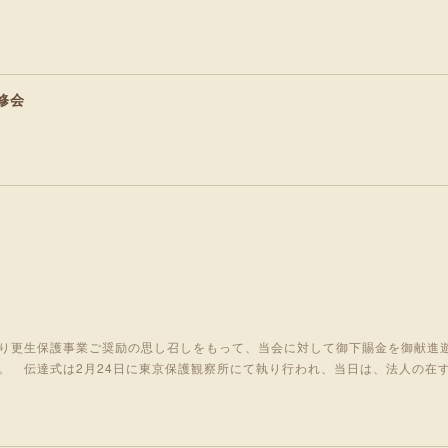
修会
り更生保護事業ご奨励の思し召しをもって、当会に対して御下賜金を御献進
。 伝達式は2月24日に東京保護観察所にて執り行われ、当日は、法人の在