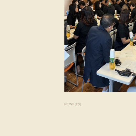
NEWS
(
23
)