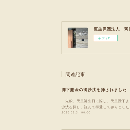
更生保護法人 斉
フォロー
関連記事
御下賜金の御沙汰を拝されました
先般、天皇誕生日に際し、天皇陛下よ
沙汰を拝し、謹んで拝受して参りました
2026.03.31 00:00