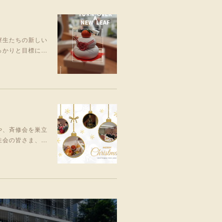
寮生たちの新しい
っかりと目標に…
や、斉修会を巣立
性会の皆さま、…